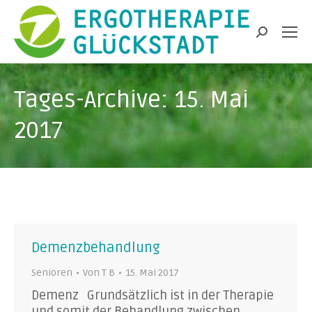
Search:
Tages-Archive:
15. Mai
2017
Demenzbehandlung
Senioren
Von
T B
15. Mai 2017
Demenz Grundsätzlich ist in der Therapie
und somit der Behandlung zwischen