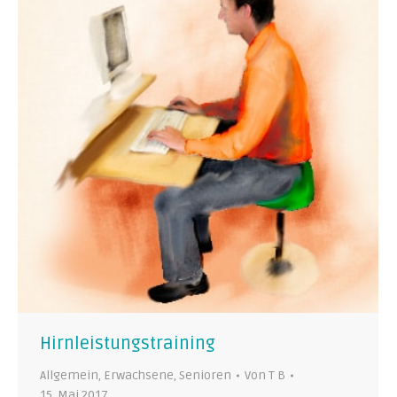
Hirnleistungstraining
Allgemein
,
Erwachsene
,
Senioren
Von
T B
15. Mai 2017