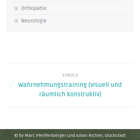
Orthopädie
Neurologie
Kommentarnavigation
ZURÜCK
Wahrnehmungstraining (visuell und
Vorheriger
räumlich konstruktiv)
Beitrag:
© by Marc Pfeiffenberger und Julian Richter, Glückstadt